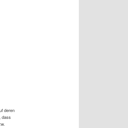
uf deren
, dass
zw.