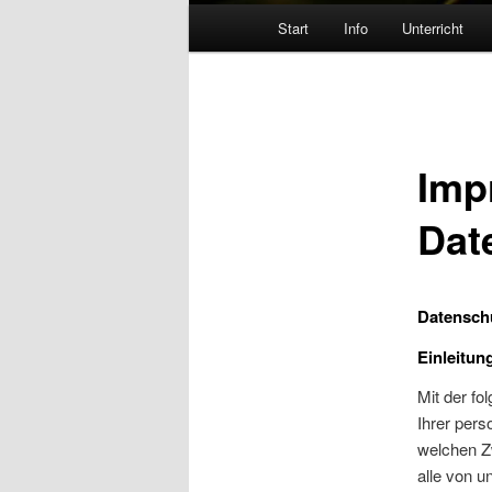
Hauptmenü
Start
Info
Unterricht
Imp
Dat
Datensch
Einleitun
Mit der fo
Ihrer per
welchen Z
alle von 