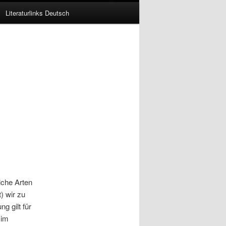
Literaturlinks Deutsch
lche Arten
) wir zu
 gilt für
 im