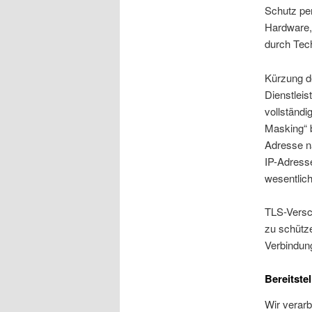
Schutz pe
Hardware,
durch Tech
Kürzung d
Dienstleis
vollständi
Masking“ b
Adresse na
IP-Adresse
wesentlic
TLS-Versc
zu schütze
Verbindung
Bereitste
Wir verarb