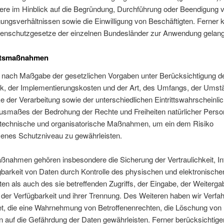
ere im Hinblick auf die Begründung, Durchführung oder Beendigung 
ungsverhältnissen sowie die Einwilligung von Beschäftigten. Ferner
enschutzgesetze der einzelnen Bundesländer zur Anwendung gelan
itsmaßnahmen
en nach Maßgabe der gesetzlichen Vorgaben unter Berücksichtigung d
ik, der Implementierungskosten und der Art, des Umfangs, der Umst
 der Verarbeitung sowie der unterschiedlichen Eintrittswahrscheinlic
usmaßes der Bedrohung der Rechte und Freiheiten natürlicher Pers
 technische und organisatorische Maßnahmen, um ein dem Risiko
nes Schutzniveau zu gewährleisten.
nahmen gehören insbesondere die Sicherung der Vertraulichkeit, Int
gbarkeit von Daten durch Kontrolle des physischen und elektronisch
en als auch des sie betreffenden Zugriffs, der Eingabe, der Weiterga
der Verfügbarkeit und ihrer Trennung. Des Weiteren haben wir Verfa
tet, die eine Wahrnehmung von Betroffenenrechten, die Löschung von
 auf die Gefährdung der Daten gewährleisten. Ferner berücksichtige