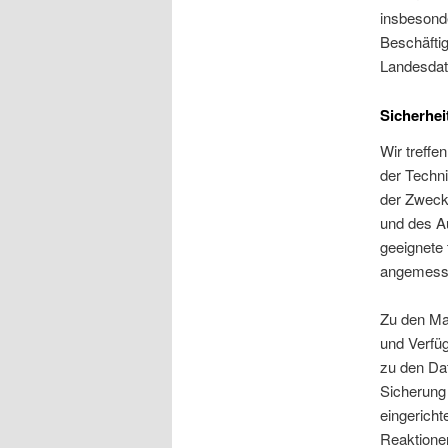
insbesond
Beschäftig
Landesdat
Sicherhe
Wir treff
der Techn
der Zwecke
und des A
geeignete
angemesse
Zu den Maß
und Verfü
zu den Dat
Sicherung 
eingerich
Reaktionen