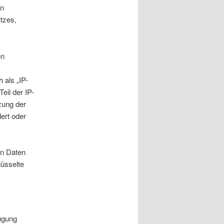
on
tzes,
en
 als „IP-
eil der IP-
zung der
dert oder
en Daten
lüsselte
fügung