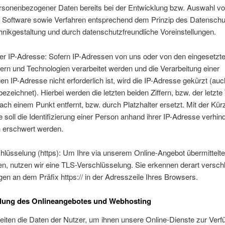
rsonenbezogener Daten bereits bei der Entwicklung bzw. Auswahl v
 Software sowie Verfahren entsprechend dem Prinzip des Datenschu
nikgestaltung und durch datenschutzfreundliche Voreinstellungen.
er IP-Adresse: Sofern IP-Adressen von uns oder von den eingesetzt
tern und Technologien verarbeitet werden und die Verarbeitung einer
gen IP-Adresse nicht erforderlich ist, wird die IP-Adresse gekürzt (auch
ezeichnet). Hierbei werden die letzten beiden Ziffern, bzw. der letzte T
ch einem Punkt entfernt, bzw. durch Platzhalter ersetzt. Mit der Kür
 soll die Identifizierung einer Person anhand ihrer IP-Adresse verhin
h erschwert werden.
hlüsselung (https): Um Ihre via unserem Online-Angebot übermittelt
n, nutzen wir eine TLS-Verschlüsselung. Sie erkennen derart versch
en an dem Präfix https:// in der Adresszeile Ihres Browsers.
llung des Onlineangebotes und Webhosting
eiten die Daten der Nutzer, um ihnen unsere Online-Dienste zur Ver