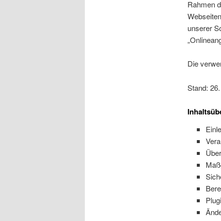
Rahmen de
Webseiten,
unserer S
„Onlineang
Die verwen
Stand: 26
Inhaltsüb
Einl
Vera
Über
Maßg
Sic
Bere
Plug
Ände