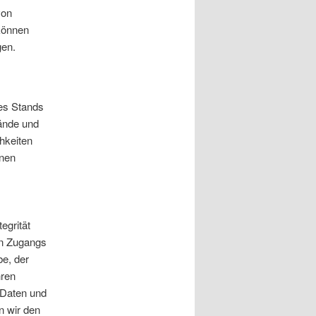
von
 können
gen.
es Stands
ände und
hkeiten
onen
egrität
en Zugangs
be, der
hren
 Daten und
n wir den