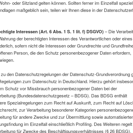
hn- oder Sitzland gelten können. Sollten ferner im Einzelfall speziel
dlagen maßgeblich sein, teilen wir Ihnen diese in der Datenschutzer
chtigte Interessen (Art. 6 Abs. 1 S. 1 lit. f) DSGVO)
– Die Verarbeit
Wahrung der berechtigten Interessen des Verantwortlichen oder eines 
rderlich, sofern nicht die Interessen oder Grundrechte und Grundfreihe
offenen Person, die den Schutz personenbezogener Daten erfordern,
wiegen.
h zu den Datenschutzregelungen der Datenschutz-Grundverordnung g
 Regelungen zum Datenschutz in Deutschland. Hierzu gehört insbeso
m Schutz vor Missbrauch personenbezogener Daten bei der
rbeitung (Bundesdatenschutzgesetz – BDSG). Das BDSG enthält
ere Spezialregelungen zum Recht auf Auskunft, zum Recht auf Lös
chsrecht, zur Verarbeitung besonderer Kategorien personenbezogen
eitung für andere Zwecke und zur Übermittlung sowie automatisierte
ngsfindung im Einzelfall einschließlich Profiling. Des Weiteren regelt
rbeitung für Zwecke des Beschäftigungsverhältnisses (§ 26 BDSG),