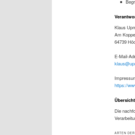
Begr
Verantwor
Klaus Up
Am Koppe
64739 Höc
E-Mail-Ad
klaus@up
Impressu
https://w
Übersicht
Die nachfo
Verarbeit
ARTEN DER