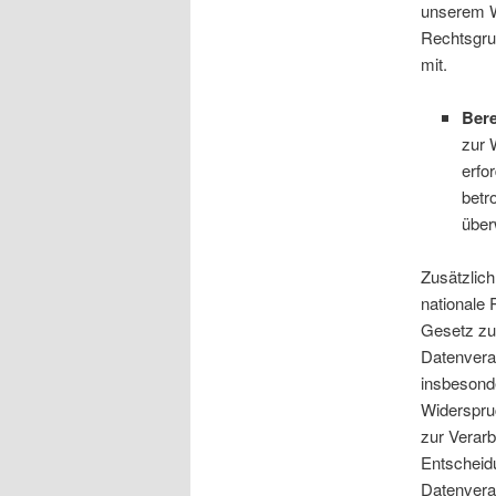
unserem Wo
Rechtsgrun
mit.
Bere
zur 
erfo
betr
über
Zusätzlic
nationale
Gesetz zu
Datenvera
insbesond
Widerspru
zur Verarb
Entscheidu
Datenvera